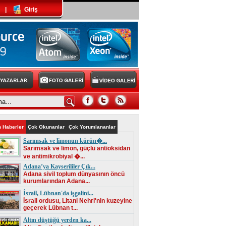
|
Giriş
 Haberler
Çok Okunanlar
Çok Yorumlananlar
Sarımsak ve limonun kürün�...
Sarımsak ve limon, güçlü antioksidan
ve antimikrobiyal �...
Adana’ya Kayserililer Çık...
Adana sivil toplum dünyasının öncü
kurumlarından Adana...
İsrail, Lübnan'da işgalini...
İsrail ordusu, Litani Nehri'nin kuzeyine
geçerek Lübnan t...
Altın düştüğü yerden ka...