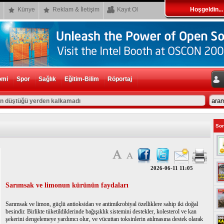
Künye
Reklam & İletişim
Kayıt Ol
Hoşgeldin...
omi
Spor
Sağlık
Eğitim-Bilim
Röportaj
ın düştüğü yerden kalkamadı
Son
2026-06-11 11:05
Sarımsak ve limonun kürünün faydaları
Sarımsak ve limon, güçlü antioksidan ve antimikrobiyal özelliklere sahip iki doğal
besindir. Birlikte tüketildiklerinde bağışıklık sistemini destekler, kolesterol ve kan
şekerini dengelemeye yardımcı olur, ve vücuttan toksinlerin atılmasına destek olarak