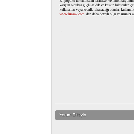
En popüler tüketim şekli sarımsak ve limon suyunun k
karışım oldukça güçlü asidik ve keskin bileşenler içerir
kullananlar veya kronik rahatsızlığı olanlar, kullanı
www.limsak.com
dan daha detaylı bilgi ve ürünler al
..