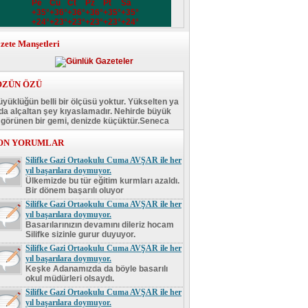
Pe
Cu
Ct
Pz
Pt
Sa
+
35°
+
36°
+
36°
+
36°
+
35°
+
35°
+
24°
+
23°
+
23°
+
23°
+
23°
+
24°
zete Manşetleri
ÖZÜN ÖZÜ
yüklüğün belli bir ölçüsü yoktur. Yükselten ya
da alçaltan şey kıyaslamadır. Nehirde büyük
görünen bir gemi, denizde küçüktür.Seneca
ON YORUMLAR
Silifke Gazi Ortaokulu Cuma AVŞAR ile her
yıl başarılara doymuyor.
Ülkemizde bu tür eğitim kurmları azaldı.
Bir dönem başarılı oluyor
Silifke Gazi Ortaokulu Cuma AVŞAR ile her
yıl başarılara doymuyor.
Basarılarınızın devamını dileriz hocam
Silifke sizinle gurur duyuyor.
Silifke Gazi Ortaokulu Cuma AVŞAR ile her
yıl başarılara doymuyor.
Keşke Adanamızda da böyle basarılı
okul müdürleri olsaydı.
Silifke Gazi Ortaokulu Cuma AVŞAR ile her
yıl başarılara doymuyor.