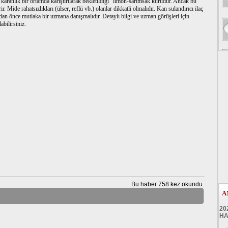
aranlık bir ortamda karıştırılarak bekletildiği "limon-sarımsak kürüdür. Ancak bu
. Mide rahatsızlıkları (ülser, reflü vb.) olanlar dikkatli olmalıdır. Kan sulandırıcı ilaç
mdan önce mutlaka bir uzmana danışmalıdır. Detaylı bilgi ve uzman görüşleri için
abilirsiniz.
Bu haber 758 kez okundu.
A
20
HA