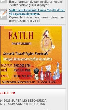
Basarılarınızın devamını dileriz hocam
.Silifke sizinle gurur duyuyor
Silifke Gazi Ortaokulu Cuma AVŞAR ile her
yıl başarılara doymuyor.
Öğrencilerimizin başarılarının devamını
diliyoruz. İdareci ve öğ
NKETLER
24-2025 SÜPER LİG SEZONUNDA
NGİ TAKIM ŞAMPİYON OLACAK