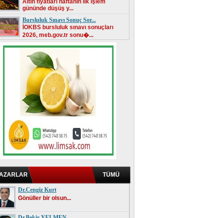
Altın fiyatları haftanın ilk işlem
gününde düşüş y...
Bursluluk Sınavı Sonuç Sor...
İOKBS bursluluk sınavı sonuçları
2026, meb.gov.tr sonu�...
AZARLAR
TÜMÜ
Dr.Cengiz Kurt
Gönüller bir olsun...
Dr.Bekir YELMEN