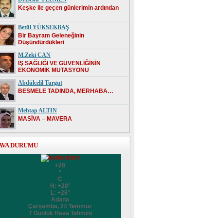
Keşke ile geçen günlerimin ardından
Betül YÜKSEKBAŞ
Bir Bayram Geleneğinin
Düşündürdükleri
M.Zeki CAN
İŞ SAĞLIĞI VE GÜVENLİĞİNİN
EKONOMİK MUTASYONU
Abdülcelil Turgut
BESMELE TADINDA, MERHABA…
Mehtap ALTIN
MASİVA – MAVERA
AVA DURUMU
+
28
°
C
H:
+
28°
L:
+
26°
Adana
Çarşamba, 24 Temmuz
7 Günlük Hava Tahmini