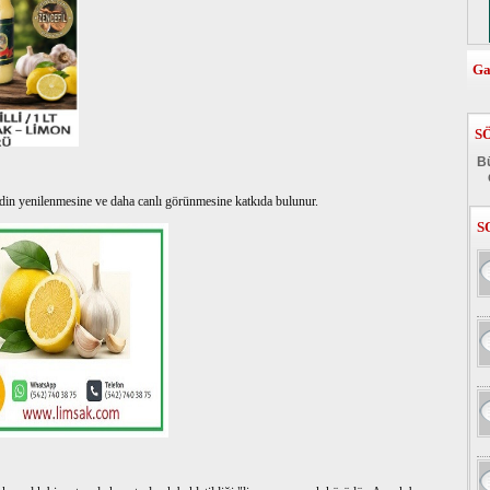
Ga
S
Bü
ildin yenilenmesine ve daha canlı görünmesine katkıda bulunur.
S