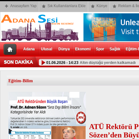
Anasayfam Yap
Sık Kullanılanlara Ekle
Künye
Reklam & İle
Adana
Ulusal
Dünya
Ekonomi
Spor
Sağlık
Eğitim-
01.06.2026 - 14:23
Altın düştüğü yerden kalkamadı
01.06.2026 - 14:07
Bursluluk Sınavı Sonuç Sorgulama E
Eğitim-Bilim
ATÜ Rektörü Pr
Sözen’den Büyü