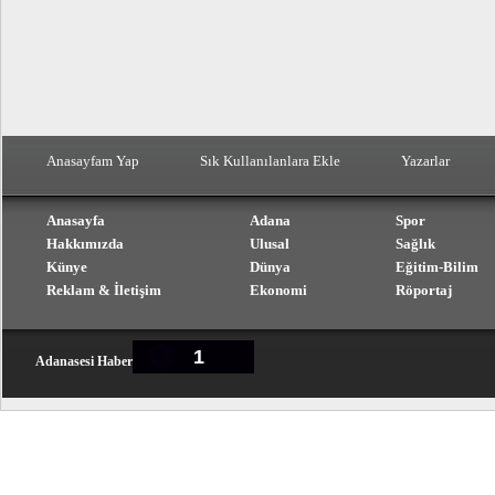
Anasayfam Yap
Sık Kullanılanlara Ekle
Yazarlar
Anasayfa
Adana
Spor
Hakkımızda
Ulusal
Sağlık
Künye
Dünya
Eğitim-Bilim
Reklam & İletişim
Ekonomi
Röportaj
1
Adanasesi Haber