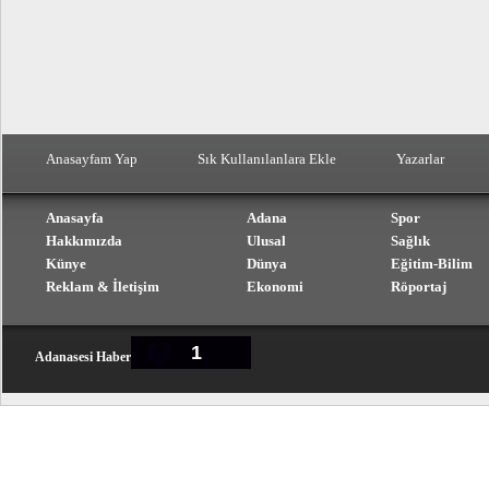
Anasayfam Yap
Sık Kullanılanlara Ekle
Yazarlar
Anasayfa
Adana
Spor
Hakkımızda
Ulusal
Sağlık
Künye
Dünya
Eğitim-Bilim
Reklam & İletişim
Ekonomi
Röportaj
1
Adanasesi Haber