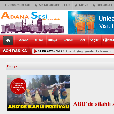
Anasayfam Yap
Sık Kullanılanlara Ekle
Künye
Reklam & İle
Adana
Ulusal
Dünya
Ekonomi
Spor
Sağlık
Eğitim-
01.06.2026 - 14:23
Altın düştüğü yerden kalkamadı
Dünya
ABD'de silahlı s