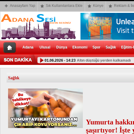
Anasayfam Yap
Sık Kullanılanlara Ekle
Künye
Reklam & İle
Adana
Ulusal
Dünya
Ekonomi
Spor
Sağlık
Eğitim-
01.06.2026 - 14:23
Altın düştüğü yerden kalkamadı
Sağlık
Yumurta hakkın
şaşırtıyor! İşt