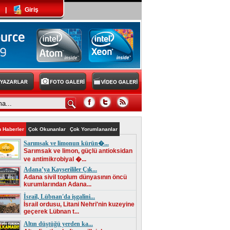
|
Giriş
 Haberler
Çok Okunanlar
Çok Yorumlananlar
Sarımsak ve limonun kürün�...
Sarımsak ve limon, güçlü antioksidan
ve antimikrobiyal �...
Adana’ya Kayserililer Çık...
Adana sivil toplum dünyasının öncü
kurumlarından Adana...
İsrail, Lübnan'da işgalini...
İsrail ordusu, Litani Nehri'nin kuzeyine
geçerek Lübnan t...
Altın düştüğü yerden ka...