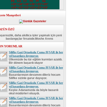
Pe
Cu
Ct
Pz
Pt
Sa
+
35°
+
36°
+
36°
+
36°
+
35°
+
35°
+
24°
+
23°
+
23°
+
23°
+
23°
+
24°
zete Manşetleri
ÖZÜN ÖZÜ
şarısızlık, daha akıllıca işler yapmak için yeni
baslangıçlar fırsatıdır.Moshe Arens
ON YORUMLAR
Silifke Gazi Ortaokulu Cuma AVŞAR ile her
yıl başarılara doymuyor.
Ülkemizde bu tür eğitim kurmları azaldı.
Bir dönem başarılı oluyor
Silifke Gazi Ortaokulu Cuma AVŞAR ile her
yıl başarılara doymuyor.
Basarılarınızın devamını dileriz hocam
Silifke sizinle gurur duyuyor.
Silifke Gazi Ortaokulu Cuma AVŞAR ile her
yıl başarılara doymuyor.
Keşke Adanamızda da böyle basarılı
okul müdürleri olsaydı.
Silifke Gazi Ortaokulu Cuma AVŞAR ile her
yıl başarılara doymuyor.
Basarılarınızın devamını dileriz hocam