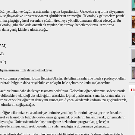
cü, yenilikçi ve özgün araştırmalar yapma kapasitesidir. Gelecekte araştırma altyapımızı
k sağlayacak ve üniversite-sanayi işbirliklerini artıracağız. Teknolojik gelişmelere paralel
mun karşılaştığı güncel sorunlara çözüm üretmeye yönelik olmasına dikkat edeceğiz. Bu
eknoloji gibi alanlarda önemli alt yapılar oluşturmayı hedeflemekteyiz. Araştırma
 daha geniş kitlelere ulaştıracağız.
SAM)
AI)
PAR)
lışmalarımıza hızla devam etmekteyiz.
kurulması planlanan Bilim İletişim Ofisleri ile bilim insanları ile medya profesyonelleri,
rılarak, bilginin daha erişilebilir ve anlaşılır hale gelmesine katkı sağlanacaktır.
H
sedi ve bunu daha da ileriye taşımayı hedefliyor. Gelecekte öğrencilerimiz, sadece teorik
rebilecekleri teknoloji destekli eğitim alacaklar. Dijital platformlar, sanal laboratuvarlar ve
odern ve esnek bir öğrenim deneyimi sunacağız. Ayrıca, akademik kadromuzu güçlendirerek,
e olmalarını sağlayacağız.
. Öğrencilerimize ve akademisyenlerimize yenilikçi fikirlerini hayata geçirme fırsatları
el ve teknolojik bilgiyle desteklenen girişimcilik projelerini hızlandıracak, girişimcilerin
layacağız. Üniversitemizde oluşturacağımız hızlandırıcı programlar, geleceğin
aliyetlerini güçlendirerek becerilerini sizler aracılığıyla duyurmaya çalışacağız.
a hedefimiz doğrultusunda, uluslararası işbirliklerini artıracağız. Yabancı üniversitelerle