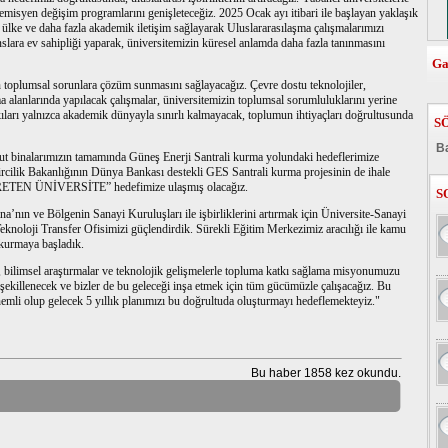
ademisyen değişim programlarını genişleteceğiz. 2025 Ocak ayı itibari ile başlayan yaklaşık
 ülke ve daha fazla akademik iletişim sağlayarak Uluslararasılaşma çalışmalarımızı
anslara ev sahipliği yaparak, üniversitemizin küresel anlamda daha fazla tanınmasını
Ga
in toplumsal sorunlara çözüm sunmasını sağlayacağız. Çevre dostu teknolojiler,
nma alanlarında yapılacak çalışmalar, üniversitemizin toplumsal sorumluluklarını yerine
kıları yalnızca akademik dünyayla sınırlı kalmayacak, toplumun ihtiyaçları doğrultusunda
S
Ba
t binalarımızın tamamında Güneş Enerji Santrali kurma yolundaki hedeflerimize
cilik Bakanlığının Dünya Bankası destekli GES Santrali kurma projesinin de ihale
TEN ÜNİVERSİTE” hedefimize ulaşmış olacağız.
S
a’nın ve Bölgenin Sanayi Kuruluşları ile işbirliklerini artırmak için Üniversite-Sanayi
knoloji Transfer Ofisimizi güçlendirdik. Sürekli Eğitim Merkezimiz aracılığı ile kamu
i kurmaya başladık.
, bilimsel araştırmalar ve teknolojik gelişmelerle topluma katkı sağlama misyonumuzu
e şekillenecek ve bizler de bu geleceği inşa etmek için tüm gücümüzle çalışacağız. Bu
nemli olup gelecek 5 yıllık planımızı bu doğrultuda oluşturmayı hedeflemekteyiz."
Bu haber 1858 kez okundu.