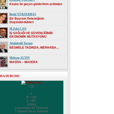
Keşke ile geçen günlerimin ardından
Betül YÜKSEKBAŞ
Bir Bayram Geleneğinin
Düşündürdükleri
M.Zeki CAN
İŞ SAĞLIĞI VE GÜVENLİĞİNİN
EKONOMİK MUTASYONU
Abdülcelil Turgut
BESMELE TADINDA, MERHABA…
Mehtap ALTIN
MASİVA – MAVERA
AVA DURUMU
+
28
°
C
H:
+
28°
L:
+
26°
Adana
Çarşamba, 24 Temmuz
7 Günlük Hava Tahmini