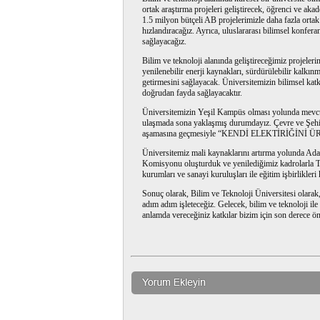
ortak araştırma projeleri geliştirecek, öğrenci ve ak
1.5 milyon bütçeli AB projelerimizle daha fazla ortak
hızlandıracağız. Ayrıca, uluslararası bilimsel konfer
sağlayacağız.
Bilim ve teknoloji alanında geliştireceğimiz projeler
yenilenebilir enerji kaynakları, sürdürülebilir kalkı
getirmesini sağlayacak. Üniversitemizin bilimsel kat
doğrudan fayda sağlayacaktır.
Üniversitemizin Yeşil Kampüs olması yolunda mevcu
ulaşmada sona yaklaşmış durumdayız. Çevre ve Şehir
aşamasına geçmesiyle “KENDİ ELEKTİRİĞİNİ ÜRE
Üniversitemiz mali kaynaklarını artırma yolunda Adan
Komisyonu oluşturduk ve yenilediğimiz kadrolarla Te
kurumları ve sanayi kuruluşları ile eğitim işbirlikler
Sonuç olarak, Bilim ve Teknoloji Üniversitesi olarak
adım adım işleteceğiz. Gelecek, bilim ve teknoloji il
anlamda vereceğiniz katkılar bizim için son derece ö