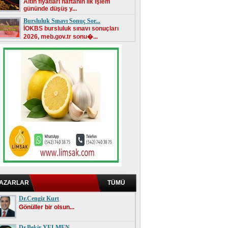
Altın fiyatları haftanın ilk işlem
gününde düşüş y...
Bursluluk Sınavı Sonuç Sor...
İOKBS bursluluk sınavı sonuçları
2026, meb.gov.tr sonu�...
AZARLAR
TÜMÜ
Dr.Cengiz Kurt
Gönüller bir olsun...
Dr.Bekir YELMEN