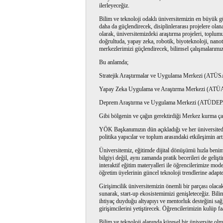
ilerleyeceğiz.
Bilim ve teknoloji odaklı üniversitemizin en büyük gü
daha da güçlendirecek, disiplinlerarası projelere olana
olarak, üniversitemizdeki araştırma projeleri, toplu
doğrultuda, yapay zeka, robotik, biyoteknoloji, nanot
merkezlerimizi güçlendirecek, bilimsel çalışmalarımızı
Bu anlamda;
Stratejik Araştırmalar ve Uygulama Merkezi (ATÜ
Yapay Zeka Uygulama ve Araştırma Merkezi (ATÜ
Deprem Araştırma ve Uygulama Merkezi (ATÜDE
Gibi bölgenin ve çağın gerektirdiği Merkez kurma ça
YÖK Başkanımızın dün açıkladığı ve her üniversitede 
politika yapıcılar ve toplum arasındaki etkileşimin artı
Üniversitemiz, eğitimde dijital dönüşümü hızla benim
bilgiyi değil, aynı zamanda pratik becerileri de gelişti
interaktif eğitim materyalleri ile öğrencilerimize m
öğretim üyelerinin güncel teknoloji trendlerine adapt
Girişimcilik üniversitemizin önemli bir parçası olacak
sunarak, start-up ekosistemimizi genişleteceğiz. Bilims
ihtiyaç duyduğu altyapıyı ve mentorluk desteğini sağ
girişimcilerini yetiştirecek. Öğrencilerimizin kulüp fa
Bilim ve teknoloji alanında küresel bir üniversite olm