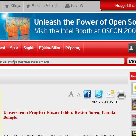
Künye
Reklam & İletişim
Kayıt Ol
Hoşgeldin...
omi
Spor
Sağlık
Eğitim-Bilim
Röportaj
ın düştüğü yerden kalkamadı
Son
2025-02-19 15:10
Üniversitenin Projeleri İstişare Edildi: Rektör Sözen, Basınla
Buluştu