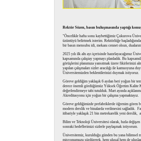
Rektör Sözen, basın buluşmasında yaptığı konuş
"Öncelikle hafta sonu kaybettiğimiz Çukurova Üni
üzüntüyü belirtmek isterim. Rektörlüğe başladığımdan 
bir basın mensubu idi, mekanı cennet olsun, duaları
2025 yılı ilk altı ayı içerisinde hazırlayacağımız Ün
kapsamında çalıştay yapmayı planladık. Bu kapsamda i
görüşlerini planımıza yansıtmak üzere fikirlerinizi a
yapılan çalışmaları sizler aracılığı ile kamuoyuna d
Üniversitemizden beklentilerinizi duymak istiyoruz.
Göreve geldiğim yaklaşık 6 aydan beri yoğun bir temp
derece önemli gördüğümüz Yüksek Öğretim Kalite Ku
değerlendirmeye tabi tutulduk. Mart ayında açıklanma
Akreditasyonu için yoğun bir çalışma yapmaktayız.
Göreve geldiğimizde prefabriklerde öğrenim gören bü
modern derslik ve binalarda verilmesini sağladık. 
itibariyle yaklaşık 21 bin metrekarelik yeni derslik,
Bilim ve Teknoloji Üniversitesi olarak, hızla değişen
sonraki hedeflerimizi sizlerle paylaşmak istiyorum.
Üniversitemiz, kurulduğu günden bu yana bilimsel m
misyonumuzu sürdürerek, hem ulusal hem de uluslarara