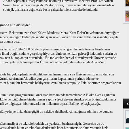
Adana Alpaslan Türkeş Bilim ve Teknoloji Üniversitesi Rektörü Prof. Dr. Adnan
Sözen, basınla bir araya geldi. Rektör Sözen, üniversitenin ilerleyen dönemlerdeki
stratejik planlarına değinerek basın çalışanları ile istişarelerde bulundu.
mada şunları söyledi:
versitesi Rektörümüzün Özel Kalem Müdiresi Meral Kara Delen’in vefatından duyduğum
beri tanıdığım kadarıyla kendisi işini seven, özverili ve cana yakın bir insandı, değerli
mız onunla olsun.
iversitemizin 2026-2030 Stratejik planı üzerinde iki grup halinde Arama Konferansı
lkini bugün sizlerle gerçekleştiriyoruz. Üniversitemizin geleceği hakkında sizlerin de
lmak için bu toplantıyı düzenledik. Bu toplantıları her yıl düzenleyerek Üniversitemizde
uyurmak, şehirle bütünleşen bir Üniversite olma yolunda sizlerden de Adana’nın
ota bir çok toplantı ve etkinliklere katılmanın yanı sıra Üniversitemiz açısından son
rulu tarafından Akreditasyon çalışmaları kapsamında yerinde izleme ve
sını büyük bir heyecanla bekliyoruz. Aynı hız ve tempo ile Fakültelerimiz programlarının
tün lisans programlarını ikinci etap kapsamında tamamlanan A Bloka alarak eğitimin
Fakülte ve Kütüphane binalarımızın yapım süreci devam etmekte olup önümüzdeki hafta
Y
 anfi ve bilgisayar laboratuvarlarını kullanıma açarak 2.döneme başlayacağız.
 dünyada yerimizi daha güçlü bir şekilde alabilmek için attığımız adımları ve bundan
ükemmeliyet ve teknoloji odaklı bir yaklaşım benimsemiştir. Gelecekte de bu
sı alanda bilim ve teknoloji alanlarında lider bir üniversite olma yolunda hızla