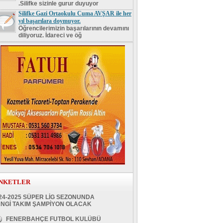
.Silifke sizinle gurur duyuyor
Silifke Gazi Ortaokulu Cuma AVŞAR ile her
yıl başarılara doymuyor.
Öğrencilerimizin başarılarının devamını
diliyoruz. İdareci ve öğ
NKETLER
24-2025 SÜPER LİG SEZONUNDA
NGİ TAKIM ŞAMPİYON OLACAK
FENERBAHÇE FUTBOL KULÜBÜ