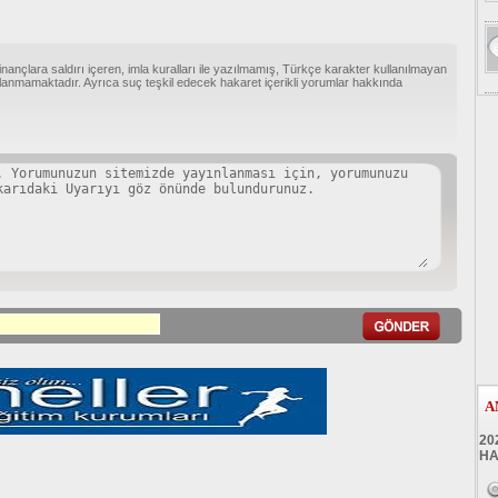
inançlara saldırı içeren, imla kuralları ile yazılmamış, Türkçe karakter kullanılmayan
anmamaktadır. Ayrıca suç teşkil edecek hakaret içerikli yorumlar hakkında
A
20
HA