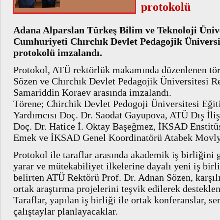
protokolü
Adana Alparslan Türkeş Bilim ve Teknoloji Ünive
Cumhuriyeti Chırchık Devlet Pedagojik Üniversite
protokolü imzalandı.
Protokol, ATÜ rektörlük makamında düzenlenen tör
Sözen ve Chırchık Devlet Pedagojik Üniversitesi Re
Samariddin Koraev arasında imzalandı.
Törene; Chirchik Devlet Pedogoji Üniversitesi Eği
Yardımcısı Doç. Dr. Saodat Gayupova, ATÜ Dış İliş
Doç. Dr. Hatice İ. Oktay Başeğmez, İKSAD Enstitü
Emek ve İKSAD Genel Koordinatörü Atabek Movlya
Protokol ile taraflar arasında akademik iş birliğini
yarar ve mütekabiliyet ilkelerine dayalı yeni iş birliğ
belirten ATÜ Rektörü Prof. Dr. Adnan Sözen, karşılı
ortak araştırma projelerini teşvik edilerek destekle
Taraflar, yapılan iş birliği ile ortak konferanslar,
çalıştaylar planlayacaklar.