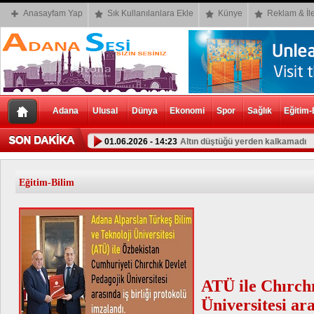
Anasayfam Yap
Sık Kullanılanlara Ekle
Künye
Reklam & İle
Adana
Ulusal
Dünya
Ekonomi
Spor
Sağlık
Eğitim-
01.06.2026 - 14:23
Altın düştüğü yerden kalkamadı
01.06.2026 - 14:07
Bursluluk Sınavı Sonuç Sorgulama E
Eğitim-Bilim
ATÜ ile Chırch
Üniversitesi ara