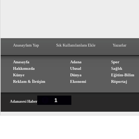
Anasayfam Yap
Sık Kullanılanlara Ekle
Yazarlar
Anasayfa
Adana
Spor
Hakkımızda
Ulusal
Sağlık
Künye
Dünya
Eğitim-Bilim
Reklam & İletişim
Ekonomi
Röportaj
1
Adanasesi Haber