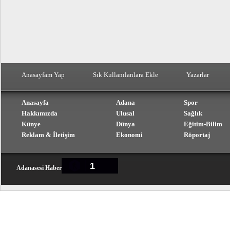
Anasayfam Yap
Sık Kullanılanlara Ekle
Yazarlar
Anasayfa
Adana
Spor
Hakkımızda
Ulusal
Sağlık
Künye
Dünya
Eğitim-Bilim
Reklam & İletişim
Ekonomi
Röportaj
1
Adanasesi Haber