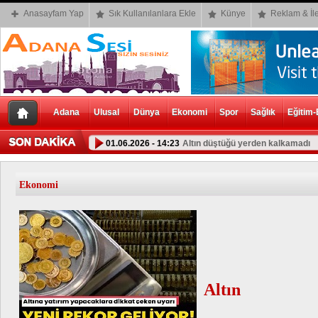
Anasayfam Yap
Sık Kullanılanlara Ekle
Künye
Reklam & İle
Adana
Ulusal
Dünya
Ekonomi
Spor
Sağlık
Eğitim-
01.06.2026 - 14:23
Altın düştüğü yerden kalkamadı
Ekonomi
Altın