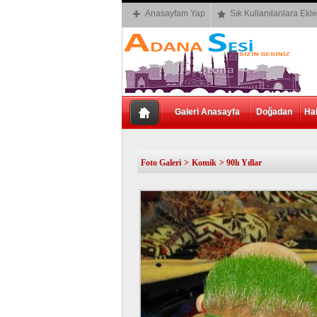
Anasayfam Yap
Sık Kullanılanlara Ekle
Galeri Anasayfa
Doğadan
Ha
Foto Galeri
>
Komik
> 90lı Yıllar