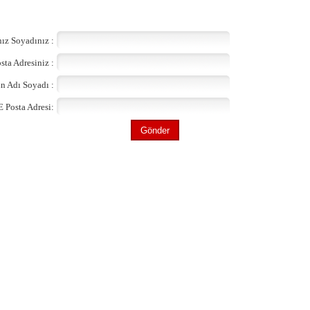
ız Soyadınız :
sta Adresiniz :
n Adı Soyadı :
E Posta Adresi: